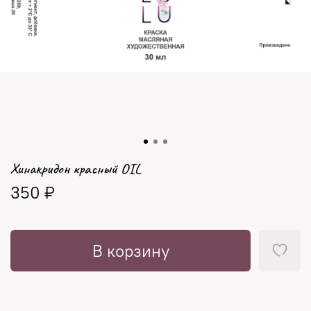
Хинакридон красный OIL
350 ₽
В корзину