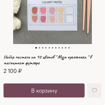
Набор пастели на 10 цветов " Муза кукольника " в
магнитном футляре
2 100 ₽
В корзину