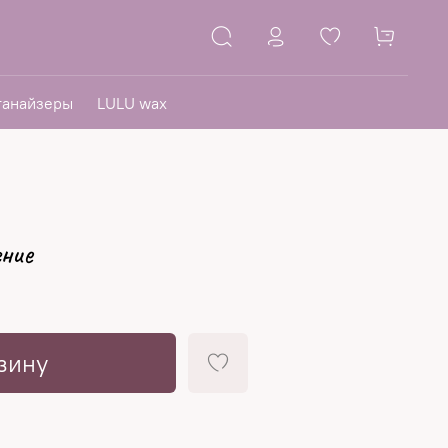
ганайзеры
LULU wax
ние
зину