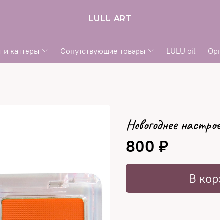
LULU ART
 и каттеры
Сопутствующие товары
LULU oil
Ор
Новогоднее настрое
800 ₽
В кор